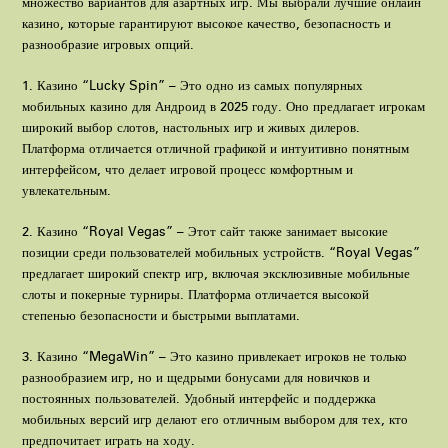
множество вариантов для азартных игр. Мы выбрали лучшие онлайн
казино, которые гарантируют высокое качество, безопасность и
разнообразие игровых опций.
1. Казино “Lucky Spin”
– Это одно из самых популярных
мобильных казино для Андроид в 2025 году. Оно предлагает игрокам
широкий выбор слотов, настольных игр и живых дилеров.
Платформа отличается отличной графикой и интуитивно понятным
интерфейсом, что делает игровой процесс комфортным и
увлекательным.
2. Казино “Royal Vegas”
– Этот сайт также занимает высокие
позиции среди пользователей мобильных устройств. “Royal Vegas”
предлагает широкий спектр игр, включая эксклюзивные мобильные
слоты и покерные турниры. Платформа отличается высокой
степенью безопасности и быстрыми выплатами.
3. Казино “MegaWin”
– Это казино привлекает игроков не только
разнообразием игр, но и щедрыми бонусами для новичков и
постоянных пользователей. Удобный интерфейс и поддержка
мобильных версий игр делают его отличным выбором для тех, кто
предпочитает играть на ходу.