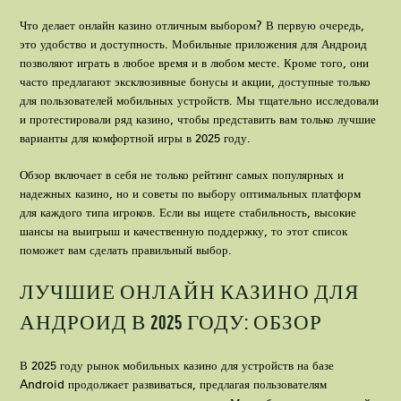
Что делает онлайн казино отличным выбором?
В первую очередь,
это удобство и доступность. Мобильные приложения для Андроид
позволяют играть в любое время и в любом месте. Кроме того, они
часто предлагают эксклюзивные бонусы и акции, доступные только
для пользователей мобильных устройств. Мы тщательно исследовали
и протестировали ряд казино, чтобы представить вам только лучшие
варианты для комфортной игры в 2025 году.
Обзор включает в себя не только рейтинг самых популярных и
надежных казино, но и советы по выбору оптимальных платформ
для каждого типа игроков. Если вы ищете стабильность, высокие
шансы на выигрыш и качественную поддержку, то этот список
поможет вам сделать правильный выбор.
ЛУЧШИЕ ОНЛАЙН КАЗИНО ДЛЯ
АНДРОИД В 2025 ГОДУ: ОБЗОР
В 2025 году рынок мобильных казино для устройств на базе
Android продолжает развиваться, предлагая пользователям