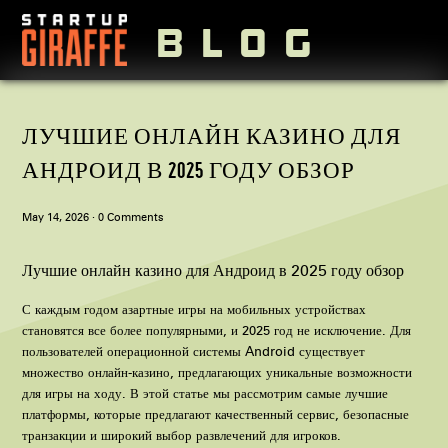
BLOG
Visit StartupGiraffe.com
ЛУЧШИЕ ОНЛАЙН КАЗИНО ДЛЯ
АНДРОИД В 2025 ГОДУ ОБЗОР
May 14, 2026 ·
0 Comments
Лучшие онлайн казино для Андроид в 2025 году обзор
С каждым годом азартные игры на мобильных устройствах
становятся все более популярными, и 2025 год не исключение. Для
пользователей операционной системы Android существует
множество онлайн-казино, предлагающих уникальные возможности
для игры на ходу. В этой статье мы рассмотрим самые лучшие
платформы, которые предлагают качественный сервис, безопасные
транзакции и широкий выбор развлечений для игроков.