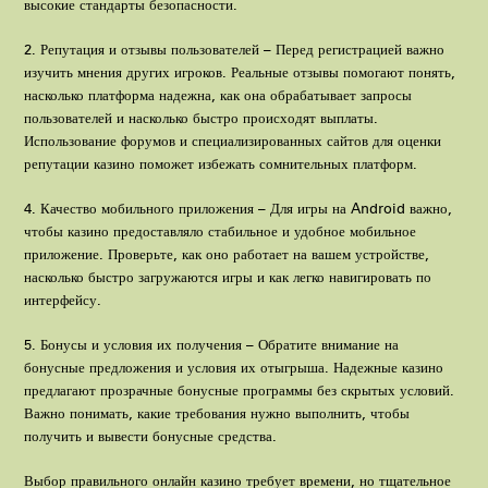
высокие стандарты безопасности.
2. Репутация и отзывы пользователей
– Перед регистрацией важно
изучить мнения других игроков. Реальные отзывы помогают понять,
насколько платформа надежна, как она обрабатывает запросы
пользователей и насколько быстро происходят выплаты.
Использование форумов и специализированных сайтов для оценки
репутации казино поможет избежать сомнительных платформ.
4. Качество мобильного приложения
– Для игры на Android важно,
чтобы казино предоставляло стабильное и удобное мобильное
приложение. Проверьте, как оно работает на вашем устройстве,
насколько быстро загружаются игры и как легко навигировать по
интерфейсу.
5. Бонусы и условия их получения
– Обратите внимание на
бонусные предложения и условия их отыгрыша. Надежные казино
предлагают прозрачные бонусные программы без скрытых условий.
Важно понимать, какие требования нужно выполнить, чтобы
получить и вывести бонусные средства.
Выбор правильного онлайн казино требует времени, но тщательное