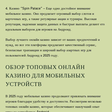
4. Казино “Spin Palace”
– Еще одно достойное внимание
мобильное казино. Оно предлагает огромный выбор слотов и
карточных игр, а также регулярные акции и турниры. Высокая
репутация, надежная защита данных и быстрые выплаты делают его
идеальным выбором для игроков на Андроид.
Выбор лучшего онлайн казино зависит от ваших предпочтений и
нужд, но все эти платформы предлагают качественный сервис,
безопасные транзакции и широкий выбор азартных игр для
пользователей Андроид в 2025 году.
ОБЗОР ТОПОВЫХ ОНЛАЙН
КАЗИНО ДЛЯ МОБИЛЬНЫХ
УСТРОЙСТВ
В 2025 году мобильные казино продолжают привлекать внимание
игроков благодаря удобству и доступности. Рассмотрим несколько
топовых онлайн казино, которые обеспечивают наилучший опыт
игры на устройствах Android.