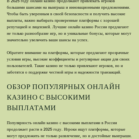
В 2025 году онлайн казино продолжают привлекать игроков
большими шансами на выигрыш и инновационными предложениями.
Чтобы быть уверенным в своей безопасности и получить высокие
выплаты, важно выбирать проверенные платформы с хорошей
репутацией и лицензией. Лучшие онлайн казино России предлагают
не только разнообразие игр, но и уникальные бонусы, которые могут
значительно увеличить ваши шансы на успех.
Обратите внимание на платформы, которые предлагают прозрачные
условия игры, высокие коэффициенты и регулярные акции для своих
пользователей. Такие казино не только привлекают игроков, но и
заботятся о поддержке честной игры и надежности транзакций.
ОБЗОР ПОПУЛЯРНЫХ ОНЛАЙН
КАЗИНО С ВЫСОКИМИ
ВЫПЛАТАМИ
Популярность онлайн казино с высокими выплатами в России
продолжает расти в 2025 году. Игроки ищут платформы, которые
могут предложить не только развлечение, но и достойные выигрыши.