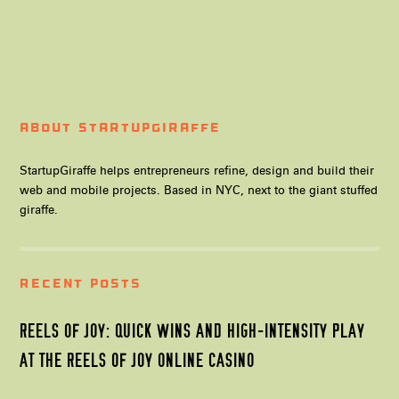
About StartupGiraffe
StartupGiraffe helps entrepreneurs refine, design and build their
web and mobile projects. Based in NYC, next to the giant stuffed
giraffe.
Recent Posts
REELS OF JOY: QUICK WINS AND HIGH‑INTENSITY PLAY
AT THE REELS OF JOY ONLINE CASINO