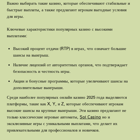
Важно выбирать такие казино, которые обеспечивают стабильные и
быстрые выплаты, а также предлагают игрокам выгодные условия
для игры.
Ключевые характеристики популярных казино с высокими
выплатами:
Высокий процент отдачи (RTP) в играх, что означает большие
шансы на выигрыш.
Наличие лицензий от авторитетных органов, что подтверждает
безопасность и честность игры.
Акции и бонусные программы, которые увеличивают шансы на
дополнительные выигрыши.
Среди наиболее популярных онлайн казино 2025 года выделяются
платформы, такие как X, Y, и Z, которые обеспечивают игрокам
высокие шансы на крупные выигрыши. Эти казино предлагают не
только классические игровые автоматы,
Sol Casino
но и
эксклюзивные игры с уникальными выплатами, что делает их
привлекательными для профессионалов и новичков.