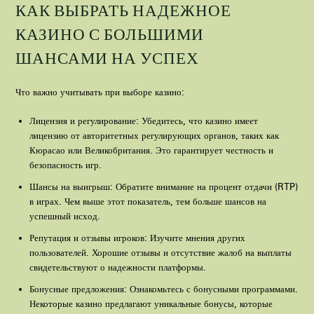
КАК ВЫБРАТЬ НАДЕЖНОЕ
КАЗИНО С БОЛЬШИМИ
ШАНСАМИ НА УСПЕХ
Что важно учитывать при выборе казино:
Лицензия и регулирование:
Убедитесь, что казино имеет
лицензию от авторитетных регулирующих органов, таких как
Кюрасао или Великобритания. Это гарантирует честность и
безопасность игр.
Шансы на выигрыш:
Обратите внимание на процент отдачи (RTP)
в играх. Чем выше этот показатель, тем больше шансов на
успешный исход.
Репутация и отзывы игроков:
Изучите мнения других
пользователей. Хорошие отзывы и отсутствие жалоб на выплаты
свидетельствуют о надежности платформы.
Бонусные предложения:
Ознакомьтесь с бонусными программами.
Некоторые казино предлагают уникальные бонусы, которые