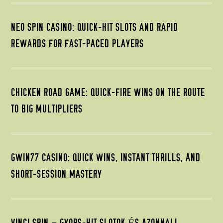
NEO SPIN CASINO: QUICK‑HIT SLOTS AND RAPID
REWARDS FOR FAST‑PACED PLAYERS
CHICKEN ROAD GAME: QUICK‑FIRE WINS ON THE ROUTE
TO BIG MULTIPLIERS
GWIN77 CASINO: QUICK WINS, INSTANT THRILLS, AND
SHORT-SESSION MASTERY