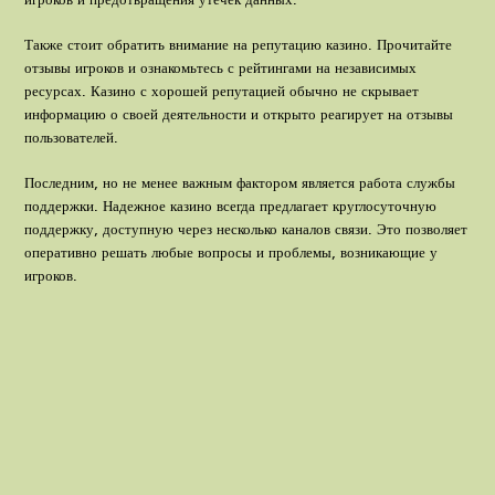
Также стоит обратить внимание на репутацию казино. Прочитайте
отзывы игроков и ознакомьтесь с рейтингами на независимых
ресурсах. Казино с хорошей репутацией обычно не скрывает
информацию о своей деятельности и открыто реагирует на отзывы
пользователей.
Последним, но не менее важным фактором является работа службы
поддержки. Надежное казино всегда предлагает круглосуточную
поддержку, доступную через несколько каналов связи. Это позволяет
оперативно решать любые вопросы и проблемы, возникающие у
игроков.