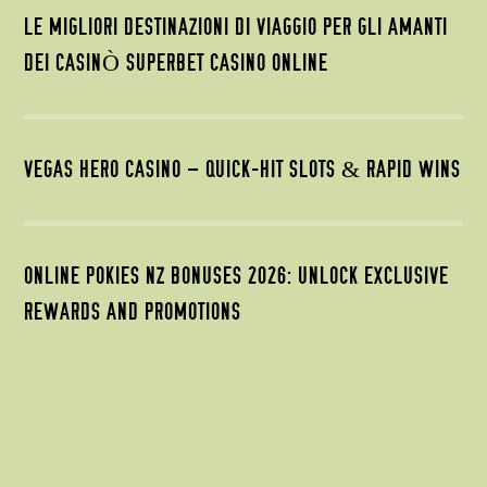
LE MIGLIORI DESTINAZIONI DI VIAGGIO PER GLI AMANTI
DEI CASINÒ SUPERBET CASINO ONLINE
VEGAS HERO CASINO – QUICK‑HIT SLOTS & RAPID WINS
ONLINE POKIES NZ BONUSES 2026: UNLOCK EXCLUSIVE
REWARDS AND PROMOTIONS