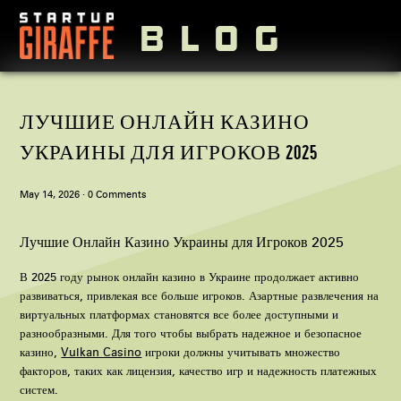
BLOG
Visit StartupGiraffe.com
ЛУЧШИЕ ОНЛАЙН КАЗИНО
УКРАИНЫ ДЛЯ ИГРОКОВ 2025
May 14, 2026 ·
0 Comments
Лучшие Онлайн Казино Украины для Игроков 2025
В 2025 году рынок онлайн казино в Украине продолжает активно
развиваться, привлекая все больше игроков. Азартные развлечения на
виртуальных платформах становятся все более доступными и
разнообразными. Для того чтобы выбрать надежное и безопасное
казино,
Vulkan Casino
игроки должны учитывать множество
факторов, таких как лицензия, качество игр и надежность платежных
систем.