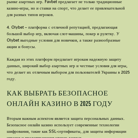
рынке азартных игр. Favbet предлагает не только традиционные
казино-игры, но и ставки на спорт, что делает ее привлекательной
для разных типов игроков.
4.
Olybet
– платформа с отличной репутацией, предлагающая
большой выбор игр, включая слот-машины, покер и рулетку. У
Olybet выгодные условия для новичков, а также разнообразные
акции и бонусы.
Каждая из этих платформ предлагает игрокам надежную защиту
данных, широкий выбор азартных игр и честные условия для игры,
что делает их отличным выбором для пользователей Украины в 2025
году.
КАК ВЫБРАТЬ БЕЗОПАСНОЕ
ОНЛАЙН КАЗИНО В 2025 ГОДУ
Вторым важным аспектом является защита персональных данных.
Безопасное онлайн казино использует современные технологии
шифрования, такие как SSL-сертификаты, для защиты информации
игроков и предотвращения утечек данных.