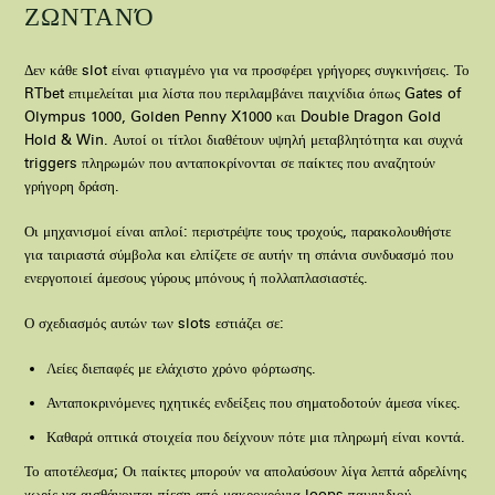
ΖΩΝΤΑΝΌ
Δεν κάθε slot είναι φτιαγμένο για να προσφέρει γρήγορες συγκινήσεις. Το
RTbet επιμελείται μια λίστα που περιλαμβάνει παιχνίδια όπως
Gates of
Olympus 1000
,
Golden Penny X1000
και
Double Dragon Gold
Hold & Win
. Αυτοί οι τίτλοι διαθέτουν υψηλή μεταβλητότητα και συχνά
triggers πληρωμών που ανταποκρίνονται σε παίκτες που αναζητούν
γρήγορη δράση.
Οι μηχανισμοί είναι απλοί: περιστρέψτε τους τροχούς, παρακολουθήστε
για ταιριαστά σύμβολα και ελπίζετε σε αυτήν τη σπάνια συνδυασμό που
ενεργοποιεί άμεσους γύρους μπόνους ή πολλαπλασιαστές.
Ο σχεδιασμός αυτών των slots εστιάζει σε:
Λείες διεπαφές με ελάχιστο χρόνο φόρτωσης.
Ανταποκρινόμενες ηχητικές ενδείξεις που σηματοδοτούν άμεσα νίκες.
Καθαρά οπτικά στοιχεία που δείχνουν πότε μια πληρωμή είναι κοντά.
Το αποτέλεσμα; Οι παίκτες μπορούν να απολαύσουν λίγα λεπτά αδρελίνης
χωρίς να αισθάνονται πίεση από μακροχρόνια loops παιχνιδιού.