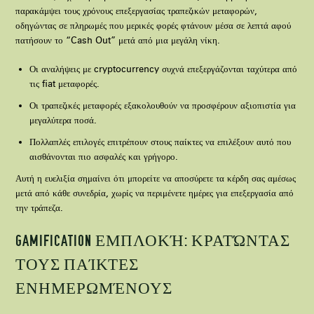
παρακάμψει τους χρόνους επεξεργασίας τραπεζικών μεταφορών,
οδηγώντας σε πληρωμές που μερικές φορές φτάνουν μέσα σε λεπτά αφού
πατήσουν το “Cash Out” μετά από μια μεγάλη νίκη.
Οι αναλήψεις με cryptocurrency συχνά επεξεργάζονται ταχύτερα από
τις fiat μεταφορές.
Οι τραπεζικές μεταφορές εξακολουθούν να προσφέρουν αξιοπιστία για
μεγαλύτερα ποσά.
Πολλαπλές επιλογές επιτρέπουν στους παίκτες να επιλέξουν αυτό που
αισθάνονται πιο ασφαλές και γρήγορο.
Αυτή η ευελιξία σημαίνει ότι μπορείτε να αποσύρετε τα κέρδη σας αμέσως
μετά από κάθε συνεδρία, χωρίς να περιμένετε ημέρες για επεξεργασία από
την τράπεζα.
GAMIFICATION ΕΜΠΛΟΚΉ: ΚΡΑΤΏΝΤΑΣ
ΤΟΥΣ ΠΑΊΚΤΕΣ
ΕΝΗΜΕΡΩΜΈΝΟΥΣ