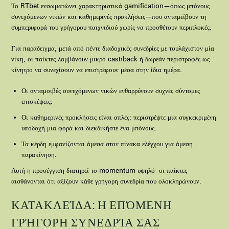
Το RTbet ενσωματώνει χαρακτηριστικά gamification—όπως μπόνους
συνεχόμενων νικών και καθημερινές προκλήσεις—που ανταμείβουν τη
συμπεριφορά του γρήγορου παιχνιδιού χωρίς να προσθέτουν περιπλοκές.
Για παράδειγμα, μετά από πέντε διαδοχικές συνεδρίες με τουλάχιστον μία
νίκη, οι παίκτες λαμβάνουν μικρό cashback ή δωρεάν περιστροφές ως
κίνητρο να συνεχίσουν να επιστρέφουν μέσα στην ίδια ημέρα.
Οι ανταμοιβές συνεχόμενων νικών ενθαρρύνουν συχνές σύντομες
επισκέψεις.
Οι καθημερινές προκλήσεις είναι απλές: περιστρέψτε μια συγκεκριμένη
υποδοχή μια φορά και διεκδικήστε ένα μπόνους.
Τα κέρδη εμφανίζονται άμεσα στον πίνακα ελέγχου για άμεση
παρακίνηση.
Αυτή η προσέγγιση διατηρεί το momentum υψηλό· οι παίκτες
αισθάνονται ότι αξίζουν κάθε γρήγορη συνεδρία που ολοκληρώνουν.
ΚΑΤΑΚΛΕΊΔΑ: Η ΕΠΌΜΕΝΗ
ΓΡΉΓΟΡΗ ΣΥΝΕΔΡΊΑ ΣΑΣ