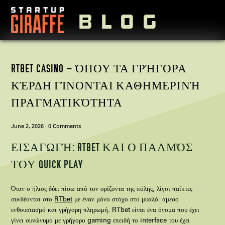
BLOG
Visit StartupGiraffe.com
RTBET CASINO – ΌΠΟΥ ΤΑ ΓΡΉΓΟΡΑ
ΚΈΡΔΗ ΓΊΝΟΝΤΑΙ ΚΑΘΗΜΕΡΙΝΉ
ΠΡΑΓΜΑΤΙΚΌΤΗΤΑ
June 2, 2026 ·
0 Comments
ΕΙΣΑΓΩΓΉ: RTBET ΚΑΙ Ο ΠΑΛΜΌΣ
ΤΟΥ QUICK PLAY
Όταν ο ήλιος δύει πίσω από τον ορίζοντα της πόλης, λίγοι παίκτες
συνδέονται στο
RTbet
με έναν μόνο στόχο στο μυαλό: άμεσο
ενθουσιασμό και γρήγορη πληρωμή.
RTbet
είναι ένα όνομα που έχει
γίνει συνώνυμο με γρήγορο gaming επειδή το interface του έχει