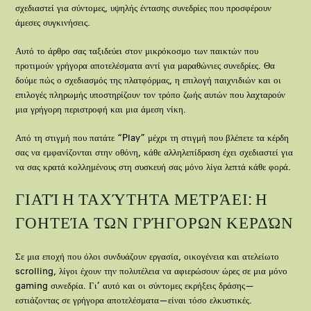
σχεδιαστεί για σύντομες, υψηλής έντασης συνεδρίες που προσφέρουν
άμεσες συγκινήσεις.
Αυτό το άρθρο σας ταξιδεύει στον μικρόκοσμο των παικτών που
προτιμούν γρήγορα αποτελέσματα αντί για μαραθώνιες συνεδρίες. Θα
δούμε πώς ο σχεδιασμός της πλατφόρμας, η επιλογή παιχνιδιών και οι
επιλογές πληρωμής υποστηρίζουν τον τρόπο ζωής αυτών που λαχταρούν
μια γρήγορη περιστροφή και μια άμεση νίκη.
Από τη στιγμή που πατάτε “Play” μέχρι τη στιγμή που βλέπετε τα κέρδη
σας να εμφανίζονται στην οθόνη, κάθε αλληλεπίδραση έχει σχεδιαστεί για
να σας κρατά κολλημένους στη συσκευή σας μόνο λίγα λεπτά κάθε φορά.
ΓΙΑΤΊ Η ΤΑΧΎΤΗΤΑ ΜΕΤΡΆΕΙ: Η
ΓΟΗΤΕΊΑ ΤΩΝ ΓΡΉΓΟΡΩΝ ΚΕΡΔΏΝ
Σε μια εποχή που όλοι συνδυάζουν εργασία, οικογένεια και ατελείωτο
scrolling, λίγοι έχουν την πολυτέλεια να αφιερώσουν ώρες σε μια μόνο
gaming συνεδρία. Γι’ αυτό και οι σύντομες εκρήξεις δράσης—
εστιάζοντας σε γρήγορα αποτελέσματα—είναι τόσο ελκυστικές.